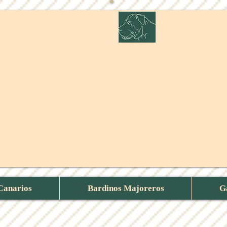
e los Volcanes
Canarios
Bardinos Majoreros
G