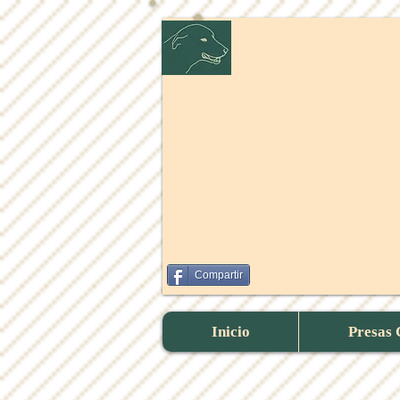
​La Isla d
Compartir
Inicio
Presas 